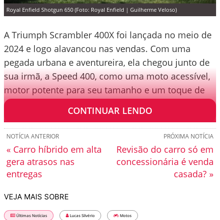
Royal Enfield Shotgun 650 (Foto: Royal Enfield | Guilherme Veloso)
A Triumph Scrambler 400X foi lançada no meio de
2024 e logo alavancou nas vendas. Com uma
pegada urbana e aventureira, ela chegou junto de
sua irmã, a Speed 400, como uma moto acessível,
motor potente para seu tamanho e um toque de
classe.
CONTINUAR LENDO
NOTÍCIA ANTERIOR
PRÓXIMA NOTÍCIA
« Carro híbrido em alta
Revisão do carro só em
gera atrasos nas
concessionária é venda
entregas
casada? »
VEJA MAIS SOBRE
Últimas Notícias
Lucas Silvério
Motos