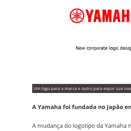
Um logo para a marca e outro para expor sua nov
A Yamaha foi fundada no Japão em
A mudança do logotipo da Yamaha n