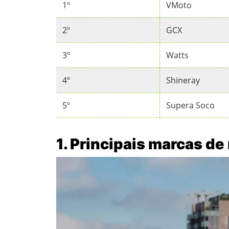
1º
VMoto
2º
GCX
3º
Watts
4º
Shineray
5º
Supera Soco
1. Principais marcas de