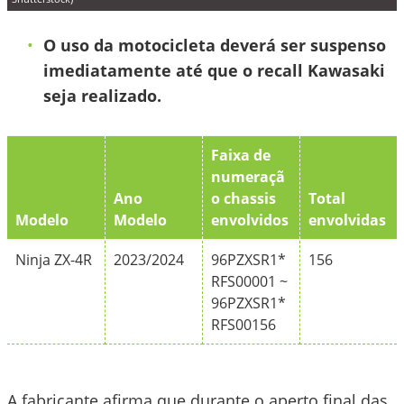
O uso da motocicleta deverá ser suspenso
imediatamente até que o recall Kawasaki
seja realizado.
Faixa de
numeraçã
Ano
o chassis
Total
Modelo
Modelo
envolvidos
envolvidas
Ninja ZX-4R
2023/2024
96PZXSR1*
156
RFS00001 ~
96PZXSR1*
RFS00156
A fabricante afirma que durante o aperto final das