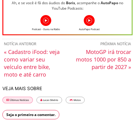
Ah, e se você é fã dos áudios do
Boris
, acompanhe o
AutoPapo
no
YouTube Podcasts:
Podcast - Ouviu na Rádio
AutoPapo Podcast
NOTÍCIA ANTERIOR
PRÓXIMA NOTÍCIA
« Cadastro iFood: veja
MotoGP irá trocar
como variar seu
motos 1000 por 850 a
veículo entre bike,
partir de 2027 »
moto e até carro
VEJA MAIS SOBRE
Últimas Notícias
Lucas Silvério
Motos
Seja o primeiro a comentar.