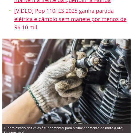
mantém à frente da queridinha Honda
[VÍDEO] Pop 110i ES 2025 ganha partida
elétrica e câmbio sem manete por menos de
R$ 10 mil
O bom estado das velas é fundamental para o funcionamento da moto (Foto:
Shutterstock)