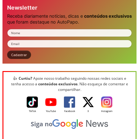
Newsletter
Receba diariamente notícias, dicas e
conteúdos exclusivos
que foram destaque no AutoPapo.
Nome
Email
Cadastrar
👍
Curtiu?
Apoie nosso trabalho seguindo nossas redes sociais e
tenha acesso a
conteúdos exclusivos
. Não esqueça de comentar e
compartilhar.
TikTok
YouTube
Facebook
X
Instagram
Siga no