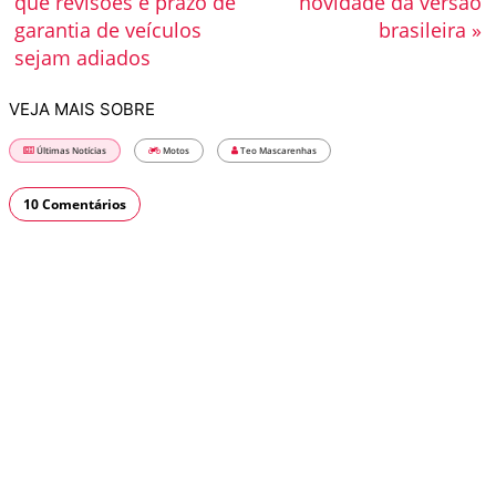
que revisões e prazo de
novidade da versão
garantia de veículos
brasileira »
sejam adiados
VEJA MAIS SOBRE
Últimas Notícias
Motos
Teo Mascarenhas
10 Comentários