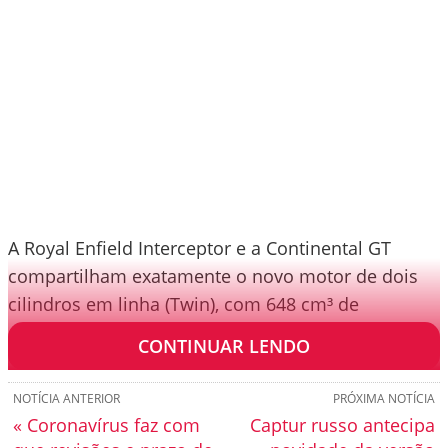
A Royal Enfield Interceptor e a Continental GT
compartilham exatamente o novo motor de dois
cilindros em linha (Twin), com 648 cm³ de
cilindrada, equipado com refrigeração a ar e óleo.
CONTINUAR LENDO
NOTÍCIA ANTERIOR
PRÓXIMA NOTÍCIA
« Coronavírus faz com
Captur russo antecipa