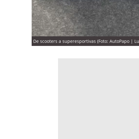
De scooters a superesportivas (Foto: AutoPapo | Luc