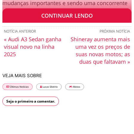
mudanças importantes e sendo uma concorrente
de peso para a categoria.
CONTINUAR LENDO
NOTÍCIA ANTERIOR
PRÓXIMA NOTÍCIA
« Audi A3 Sedan ganha
Shineray aumenta mais
visual novo na linha
uma vez os preços de
2025
suas novas motos; as
duas que faltavam »
VEJA MAIS SOBRE
Últimas Notícias
Lucas Silvério
Motos
Seja o primeiro a comentar.