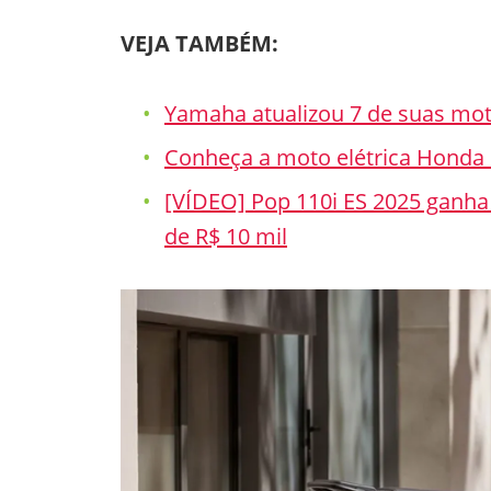
VEJA TAMBÉM:
Yamaha atualizou 7 de suas mot
Conheça a moto elétrica Honda 
[VÍDEO] Pop 110i ES 2025 ganha
de R$ 10 mil