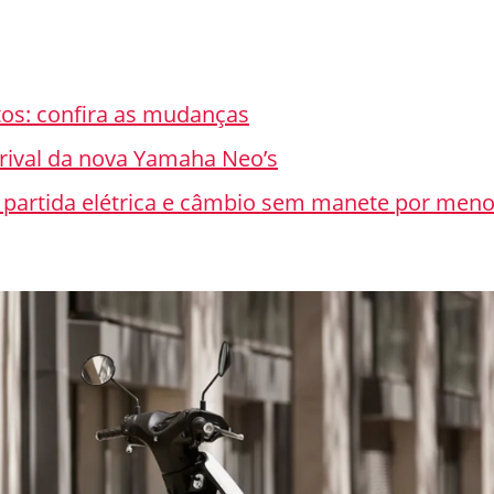
os: confira as mudanças
rival da nova Yamaha Neo’s
 partida elétrica e câmbio sem manete por men