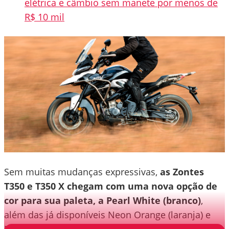
elétrica e câmbio sem manete por menos de
R$ 10 mil
Sem muitas mudanças expressivas,
as Zontes
T350 e T350 X chegam com uma nova opção de
cor para sua paleta, a Pearl White (branco)
,
além das já disponíveis Neon Orange (laranja) e
Bright Black (preto).