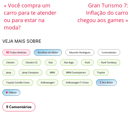
« Você compra um
Gran Turismo 7:
carro para te atender
Inflação do carro
ou para estar na
chegou aos games »
moda?
VEJA MAIS SOBRE
Todas Notícias
Escolhas do Editor
Eduardo Rodrigues
Curiosidades
Citroën
Citroën C3
Fiat
Fiat Argo
Ford
Ford Territory
Jeep
Jeep Compass
MINI
MINI Countryman
Toyota
Toyota Corolla Cross
Volkswagen
Volkswagen T-Cross
Seu Bolso
Vídeos
9 Comentários