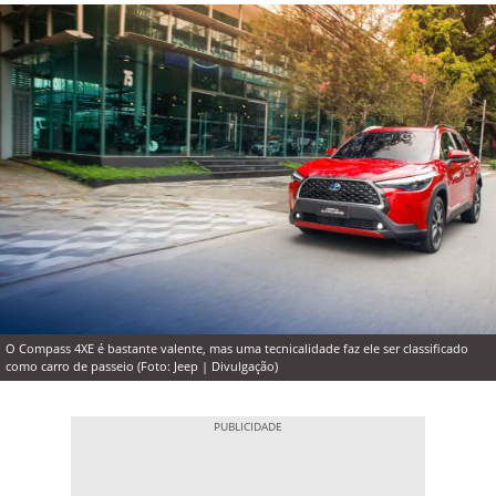
O Compass 4XE é bastante valente, mas uma tecnicalidade faz ele ser classificado
como carro de passeio (Foto: Jeep | Divulgação)