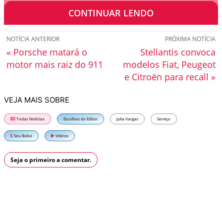
performance.
CONTINUAR LENDO
NOTÍCIA ANTERIOR
PRÓXIMA NOTÍCIA
« Porsche matará o
Stellantis convoca
motor mais raiz do 911
modelos Fiat, Peugeot
e Citroën para recall »
VEJA MAIS SOBRE
Todas Notícias
Escolhas do Editor
Julia Vargas
Serviço
Seu Bolso
Vídeos
Seja o primeiro a comentar.