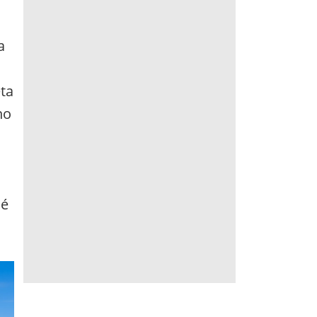
a
eta
no
 é