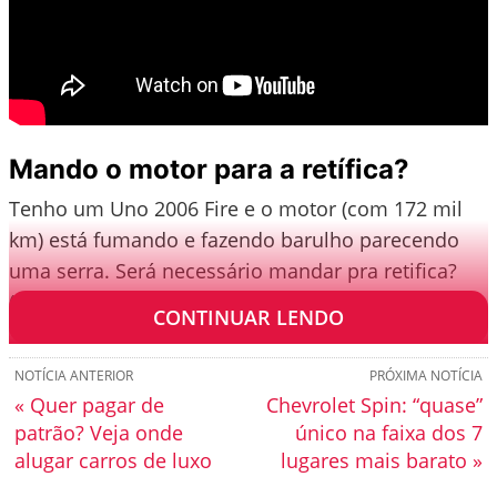
Mando o motor para a retífica?
Tenho um Uno 2006 Fire e o motor (com 172 mil
km) está fumando e fazendo barulho parecendo
uma serra. Será necessário mandar pra retifica?
(
Fábio de Melo)
CONTINUAR LENDO
NOTÍCIA ANTERIOR
PRÓXIMA NOTÍCIA
« Quer pagar de
Chevrolet Spin: “quase”
patrão? Veja onde
único na faixa dos 7
alugar carros de luxo
lugares mais barato »