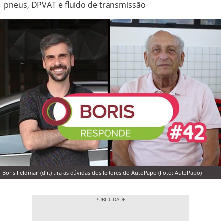
pneus, DPVAT e fluido de transmissão
Boris Feldman (dir.) tira as dúvidas dos leitores do AutoPapo (Foto: AutoPapo)