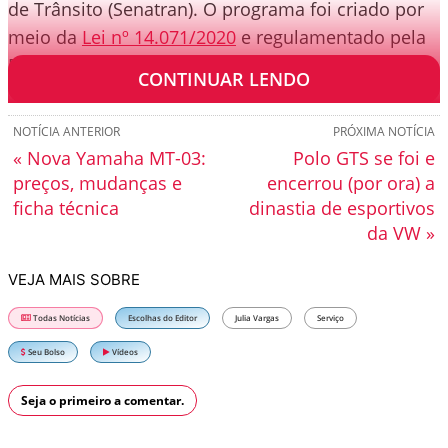
de Trânsito (Senatran). O programa foi criado por
meio da
Lei nº 14.071/2020
e regulamentado pela
Resolução nº 975/2022.
CONTINUAR LENDO
NOTÍCIA ANTERIOR
PRÓXIMA NOTÍCIA
« Nova Yamaha MT-03:
Polo GTS se foi e
preços, mudanças e
encerrou (por ora) a
ficha técnica
dinastia de esportivos
da VW »
VEJA MAIS SOBRE
Todas Notícias
Escolhas do Editor
Julia Vargas
Serviço
Seu Bolso
Vídeos
Seja o primeiro a comentar.