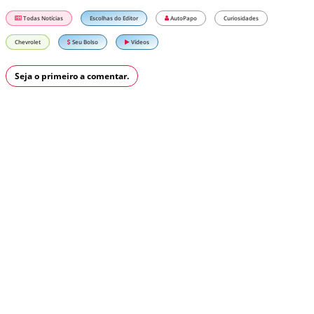
Todas Notícias
Escolhas do Editor
AutoPapo
Curiosidades
Chevrolet
Seu Bolso
Vídeos
Seja o primeiro a comentar.