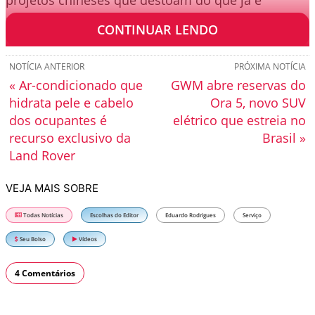
projetos chineses que destoam do que já é
praticado em nosso mercado.
CONTINUAR LENDO
NOTÍCIA ANTERIOR
PRÓXIMA NOTÍCIA
« Ar-condicionado que
GWM abre reservas do
hidrata pele e cabelo
Ora 5, novo SUV
dos ocupantes é
elétrico que estreia no
recurso exclusivo da
Brasil »
Land Rover
VEJA MAIS SOBRE
Todas Notícias
Escolhas do Editor
Eduardo Rodrigues
Serviço
Seu Bolso
Vídeos
4 Comentários