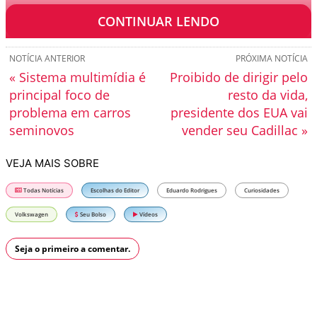
de foco na América Latina.
CONTINUAR LENDO
NOTÍCIA ANTERIOR
PRÓXIMA NOTÍCIA
« Sistema multimídia é
Proibido de dirigir pelo
principal foco de
resto da vida,
problema em carros
presidente dos EUA vai
seminovos
vender seu Cadillac »
VEJA MAIS SOBRE
Todas Notícias
Escolhas do Editor
Eduardo Rodrigues
Curiosidades
Volkswagen
Seu Bolso
Vídeos
Seja o primeiro a comentar.