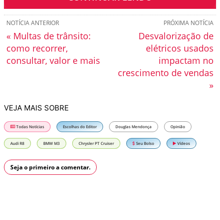
NOTÍCIA ANTERIOR
PRÓXIMA NOTÍCIA
« Multas de trânsito:
Desvalorização de
como recorrer,
elétricos usados
consultar, valor e mais
impactam no
crescimento de vendas
»
VEJA MAIS SOBRE
Todas Notícias
Escolhas do Editor
Douglas Mendonça
Opinião
Audi R8
BMW M3
Chrysler PT Cruiser
Seu Bolso
Vídeos
Seja o primeiro a comentar.