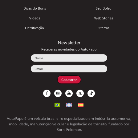
Dicas do Boris
Seu Bolso
Vídeos
Web Stories
Eletrificação
Ofertas
Newsletter
Receba as novidades do AutoPapo
Nome
Email
Cadastrar
AutoPapo é um veículo brasileiro especializado em indústria automotiva,
mobilidade, manutenção veicular e legislação de trânsito, fundado por
Boris Feldman.