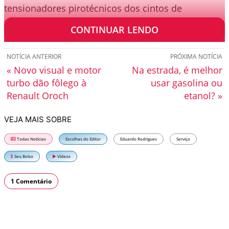
tensionadores pirotécnicos dos cintos de
segurança.
CONTINUAR LENDO
NOTÍCIA ANTERIOR
PRÓXIMA NOTÍCIA
« Novo visual e motor
Na estrada, é melhor
turbo dão fôlego à
usar gasolina ou
Renault Oroch
etanol? »
VEJA MAIS SOBRE
Todas Notícias
Escolhas do Editor
Eduardo Rodrigues
Serviço
Seu Bolso
Vídeos
1 Comentário