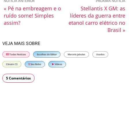
NOTÍCIA ANTERIOR
PRÓXIMA NOTÍCIA
« Pé na embreagem e o
Stellantis X GM: as
ruído some! Simples
líderes da guerra entre
assim?
etanol carro elétrico no
Brasil »
VEJA MAIS SOBRE
Todas Notícias
Escolhas do Editor
Marcelo Jabulas
Usados
Citroën C3
Seu Bolso
Vídeos
5 Comentários