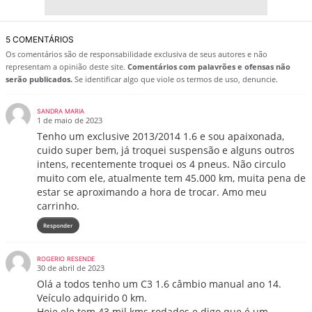
5 COMENTÁRIOS
Os comentários são de responsabilidade exclusiva de seus autores e não
representam a opinião deste site.
Comentários com palavrões e ofensas não
serão publicados.
Se identificar algo que viole os termos de uso, denuncie.
SANDRA MARIA
1 de maio de 2023
Tenho um exclusive 2013/2014 1.6 e sou apaixonada,
cuido super bem, já troquei suspensão e alguns outros
intens, recentemente troquei os 4 pneus. Não circulo
muito com ele, atualmente tem 45.000 km, muita pena de
estar se aproximando a hora de trocar. Amo meu
carrinho.
Responder
ROGERIO RESENDE
30 de abril de 2023
Olá a todos tenho um C3 1.6 câmbio manual ano 14.
Veículo adquirido 0 km.
Hoje ele tem 43 mil kms rodados e digo que é um