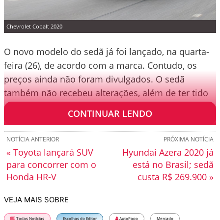
Chevrolet Cobalt 2020
O novo modelo do sedã já foi lançado, na quarta-
feira (26), de acordo com a marca. Contudo, os
preços ainda não foram divulgados. O sedã
também não recebeu alterações, além de ter tido
as versões “enxugadas”.
CONTINUAR LENDO
NOTÍCIA ANTERIOR
PRÓXIMA NOTÍCIA
« Toyota lançará SUV
Hyundai Azera 2020 já
para concorrer com o
está no Brasil; sedã
Honda HR-V
custa R$ 269.900 »
VEJA MAIS SOBRE
Todas Notícias
Escolhas do Editor
AutoPapo
Mercado