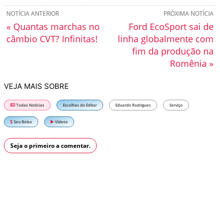
NOTÍCIA ANTERIOR
PRÓXIMA NOTÍCIA
« Quantas marchas no
Ford EcoSport sai de
câmbio CVT? Infinitas!
linha globalmente com
fim da produção na
Romênia »
VEJA MAIS SOBRE
Todas Notícias
Escolhas do Editor
Eduardo Rodrigues
Serviço
Seu Bolso
Vídeos
Seja o primeiro a comentar.