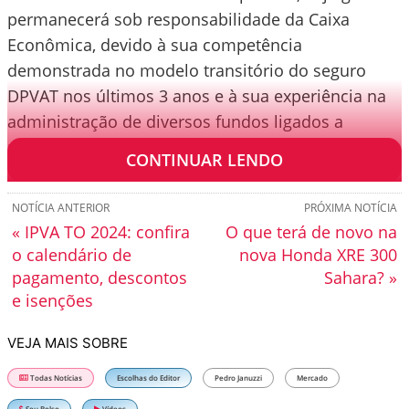
permanecerá sob responsabilidade da Caixa
Econômica, devido à sua competência
demonstrada no modelo transitório do seguro
DPVAT nos últimos 3 anos e à sua experiência na
administração de diversos fundos ligados a
políticas públicas.
CONTINUAR LENDO
NOTÍCIA ANTERIOR
PRÓXIMA NOTÍCIA
« IPVA TO 2024: confira
O que terá de novo na
o calendário de
nova Honda XRE 300
pagamento, descontos
Sahara? »
e isenções
VEJA MAIS SOBRE
Todas Notícias
Escolhas do Editor
Pedro Januzzi
Mercado
Seu Bolso
Vídeos