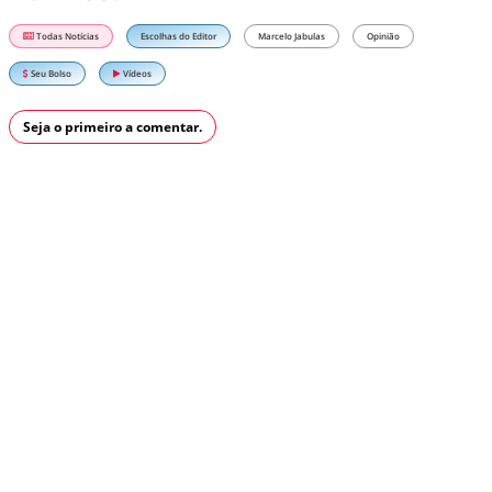
Todas Notícias
Escolhas do Editor
Marcelo Jabulas
Opinião
Seu Bolso
Vídeos
Seja o primeiro a comentar.