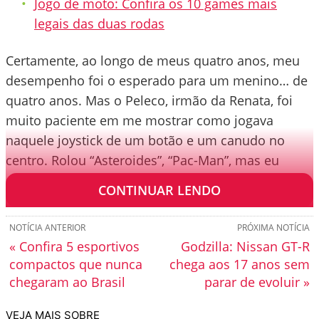
Jogo de moto: Confira os 10 games mais
legais das duas rodas
Certamente, ao longo de meus quatro anos, meu
desempenho foi o esperado para um menino… de
quatro anos. Mas o Peleco, irmão da Renata, foi
muito paciente em me mostrar como jogava
naquele joystick de um botão e um canudo no
centro. Rolou “Asteroides”, “Pac-Man”, mas eu
queria jogar o do carrinho.
CONTINUAR LENDO
NOTÍCIA ANTERIOR
PRÓXIMA NOTÍCIA
« Confira 5 esportivos
Godzilla: Nissan GT-R
compactos que nunca
chega aos 17 anos sem
chegaram ao Brasil
parar de evoluir »
VEJA MAIS SOBRE