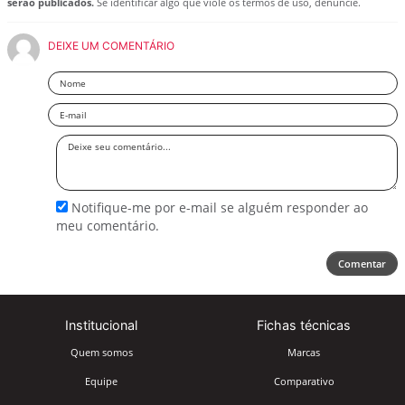
serão publicados.
Se identificar algo que viole os termos de uso, denuncie.
DEIXE UM COMENTÁRIO
Nome
Email
Deixe
seu
comentário
Notifique-me por e-mail se alguém responder ao
meu comentário.
Comentar
Institucional
Fichas técnicas
Quem somos
Marcas
Equipe
Comparativo