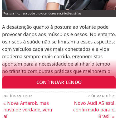
Postura incorreta pode provocar dores e até lesões sérias
A desatenção quanto à postura ao volante pode
provocar danos aos músculos e ossos. No entanto,
os riscos à saúde não se limitam a esses aspectos:
com veículos cada vez mais conectados e a vida
moderna sempre mais corrida, ergonomistas
apontam para a necessidade de alinhar o tempo
no trânsito com outras práticas que melhorem o
deslocamento diário.
CONTINUAR LENDO
NOTÍCIA ANTERIOR
PRÓXIMA NOTÍCIA
« Nova Amarok, mas
Novo Audi A5 está
nova de verdade, vem
confirmado para o
aí
Brasil »