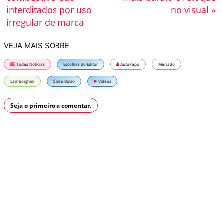
interditados por uso
no visual »
irregular de marca
VEJA MAIS SOBRE
Todas Notícias
Escolhas do Editor
AutoPapo
Mercado
Lamborghini
Seu Bolso
Vídeos
Seja o primeiro a comentar.