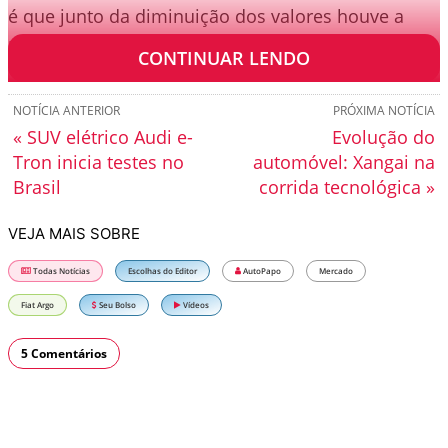
é que junto da diminuição dos valores houve a
retirada de equipamentos.
CONTINUAR LENDO
NOTÍCIA ANTERIOR
PRÓXIMA NOTÍCIA
« SUV elétrico Audi e-
Evolução do
Tron inicia testes no
automóvel: Xangai na
Brasil
corrida tecnológica »
VEJA MAIS SOBRE
Todas Notícias
Escolhas do Editor
AutoPapo
Mercado
Fiat Argo
Seu Bolso
Vídeos
5 Comentários