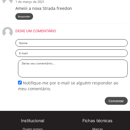
1 de março de 2021
Ameiii a nova Strada freedon
Responder
DEIXE UM COMENTÁRIO
Nome
Email
Deixe
seu
comentário
Notifique-me por e-mail se alguém responder ao
meu comentário.
Comentar
Institucional
Fichas técnicas
Quem somos
Marcas