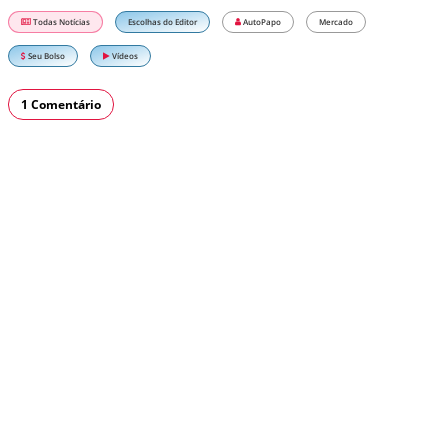
Todas Notícias
Escolhas do Editor
AutoPapo
Mercado
Seu Bolso
Vídeos
1 Comentário