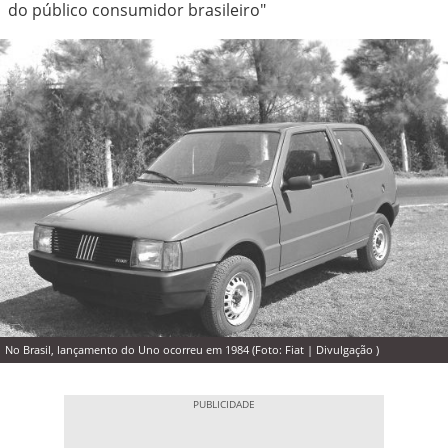
do público consumidor brasileiro"
No Brasil, lançamento do Uno ocorreu em 1984 (Foto: Fiat | Divulgação )