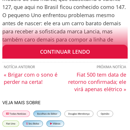
127, que aqui no Brasil ficou conhecido como 147.
O pequeno Uno enfrentou problemas mesmo
antes de nascer: ele era um carro barato demais
para receber a sofisticada marca Lancia, mas
também caro demais para compor a linha de
populares da Fiat.
CONTINUAR LENDO
NOTÍCIA ANTERIOR
PRÓXIMA NOTÍCIA
« Brigar com o sono é
Fiat 500 tem data de
perder na certa!
retorno confirmada; ele
virá apenas elétrico »
VEJA MAIS SOBRE
Todas Notícias
Escolhas do Editor
Douglas Mendonça
Opinião
Fiat Uno
Seu Bolso
Vídeos