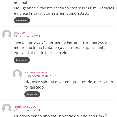
original
Meu geande e calente carrinho com seis 160 mil rodados
e nunca feito i motor esta em otimo estado
Responder
EWERTON
23 de julho de 2021
Tive um uno cs 84… vermelho Ferrari… era meu xodó…
motor não tinha tanta força .. mas era o que se tinha a
época… fui muito feliz com ele.
Responder
VLADIMIR VITORINO
19 de fevereiro de 2022
Ola, você saberia dizer em que mes de 1984 o Uno
foi lançado.
Responder
FERNANDA SOUSA
22 de julho de 2021
Eu adoro minha uno fiat , n vendo do jeito nen um ?✌