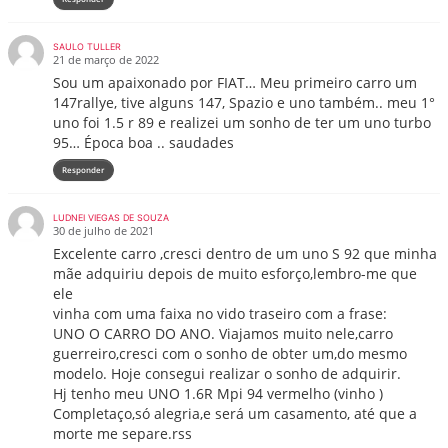
SAULO TULLER
21 de março de 2022
Sou um apaixonado por FIAT… Meu primeiro carro um
147rallye, tive alguns 147, Spazio e uno também.. meu 1°
uno foi 1.5 r 89 e realizei um sonho de ter um uno turbo
95… Época boa .. saudades
Responder
LUDNEI VIEGAS DE SOUZA
30 de julho de 2021
Excelente carro ,cresci dentro de um uno S 92 que minha
mãe adquiriu depois de muito esforço,lembro-me que
ele
vinha com uma faixa no vido traseiro com a frase:
UNO O CARRO DO ANO. Viajamos muito nele,carro
guerreiro,cresci com o sonho de obter um,do mesmo
modelo. Hoje consegui realizar o sonho de adquirir.
Hj tenho meu UNO 1.6R Mpi 94 vermelho (vinho )
Completaço,só alegria,e será um casamento, até que a
morte me separe.rss