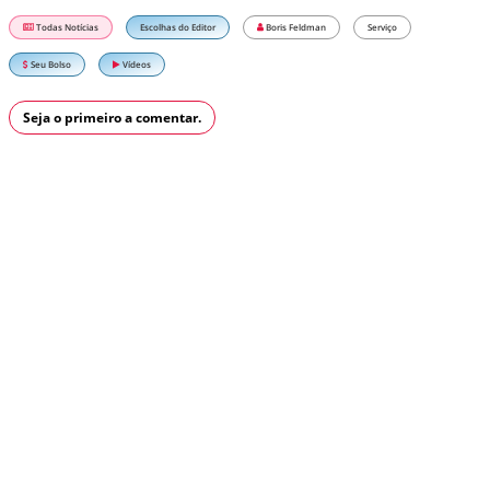
Todas Notícias
Escolhas do Editor
Boris Feldman
Serviço
Seu Bolso
Vídeos
Seja o primeiro a comentar.