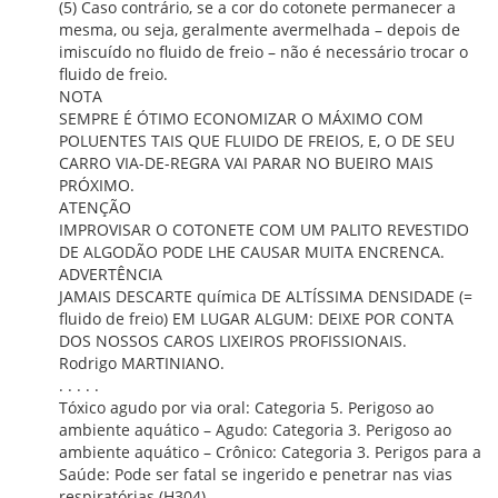
(5) Caso contrário, se a cor do cotonete permanecer a
mesma, ou seja, geralmente avermelhada – depois de
imiscuído no fluido de freio – não é necessário trocar o
fluido de freio.
NOTA
SEMPRE É ÓTIMO ECONOMIZAR O MÁXIMO COM
POLUENTES TAIS QUE FLUIDO DE FREIOS, E, O DE SEU
CARRO VIA-DE-REGRA VAI PARAR NO BUEIRO MAIS
PRÓXIMO.
ATENÇÃO
IMPROVISAR O COTONETE COM UM PALITO REVESTIDO
DE ALGODÃO PODE LHE CAUSAR MUITA ENCRENCA.
ADVERTÊNCIA
JAMAIS DESCARTE química DE ALTÍSSIMA DENSIDADE (=
fluido de freio) EM LUGAR ALGUM: DEIXE POR CONTA
DOS NOSSOS CAROS LIXEIROS PROFISSIONAIS.
Rodrigo MARTINIANO.
. . . . .
Tóxico agudo por via oral: Categoria 5. Perigoso ao
ambiente aquático – Agudo: Categoria 3. Perigoso ao
ambiente aquático – Crônico: Categoria 3. Perigos para a
Saúde: Pode ser fatal se ingerido e penetrar nas vias
respiratórias (H304).