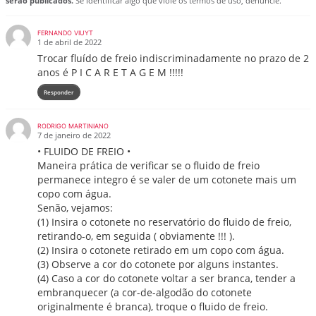
serão publicados.
Se identificar algo que viole os termos de uso, denuncie.
FERNANDO VIUYT
1 de abril de 2022
Trocar fluído de freio indiscriminadamente no prazo de 2
anos é P I C A R E T A G E M !!!!!
Responder
RODRIGO MARTINIANO
7 de janeiro de 2022
• FLUIDO DE FREIO •
Maneira prática de verificar se o fluido de freio
permanece integro é se valer de um cotonete mais um
copo com água.
Senão, vejamos:
(1) Insira o cotonete no reservatório do fluido de freio,
retirando-o, em seguida ( obviamente !!! ).
(2) Insira o cotonete retirado em um copo com água.
(3) Observe a cor do cotonete por alguns instantes.
(4) Caso a cor do cotonete voltar a ser branca, tender a
embranquecer (a cor-de-algodão do cotonete
originalmente é branca), troque o fluido de freio.