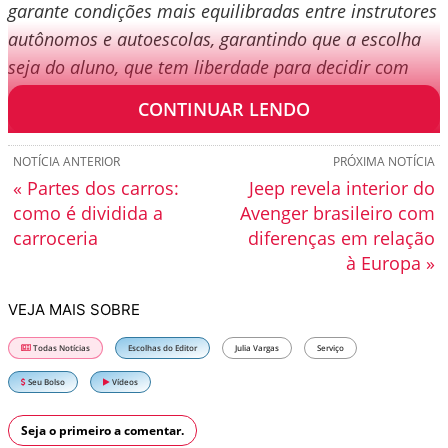
garante condições mais equilibradas entre instrutores
autônomos e autoescolas, garantindo que a escolha
seja do aluno, que tem liberdade para decidir com
quem vai aprender a dirigir”
.
CONTINUAR LENDO
NOTÍCIA ANTERIOR
PRÓXIMA NOTÍCIA
« Partes dos carros:
Jeep revela interior do
como é dividida a
Avenger brasileiro com
carroceria
diferenças em relação
à Europa »
VEJA MAIS SOBRE
Todas Notícias
Escolhas do Editor
Julia Vargas
Serviço
Seu Bolso
Vídeos
Seja o primeiro a comentar.