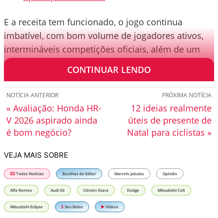
E a receita tem funcionado, o jogo continua
imbatível, com bom volume de jogadores ativos,
intermináveis competições oficiais, além de um
modelo online bastante disputado.
CONTINUAR LENDO
NOTÍCIA ANTERIOR
PRÓXIMA NOTÍCIA
« Avaliação: Honda HR-
12 ideias realmente
V 2026 aspirado ainda
úteis de presente de
é bom negócio?
Natal para ciclistas »
VEJA MAIS SOBRE
Todas Notícias
Escolhas do Editor
Marcelo Jabulas
Opinião
Alfa Romeo
Audi A3
Citroën Xsara
Dodge
Mitsubishi Colt
Mitsubishi Eclipse
Seu Bolso
Vídeos