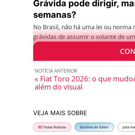
Grávida pode dirigir, m
semanas?
No Brasil, não há uma lei ou norma n
grávidas de assumir o volante de u
feita.
CON
NOTÍCIA ANTERIOR
« Fiat Toro 2026: o que mudo
além do visual
VEJA MAIS SOBRE
Todas Notícias
Escolhas do Editor
Julia Va