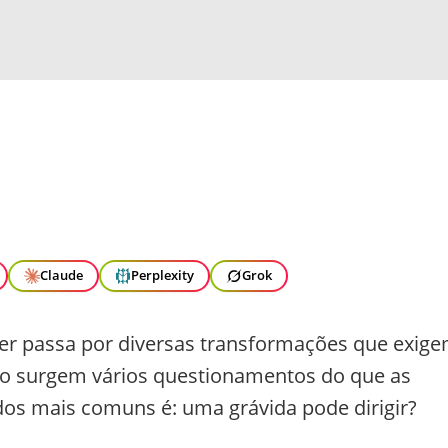
Claude
Perplexity
Grok
her passa por diversas transformações que exig
so surgem vários questionamentos do que as
os mais comuns é: uma grávida pode dirigir?