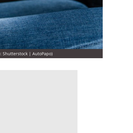
: Shutterstock | AutoPapo)