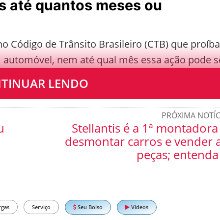
as até quantos meses ou
o Código de Trânsito Brasileiro (CTB) que proíba
m automóvel, nem até qual mês essa ação pode s
TINUAR LENDO
PRÓXIMA NOTÍC
u
Stellantis é a 1ª montadora
desmontar carros e vender 
peças; entenda
Seu Bolso
Vídeos
rgas
Serviço