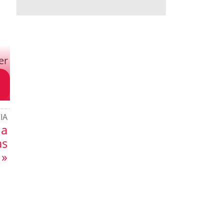
er
IA
 a
as
 »