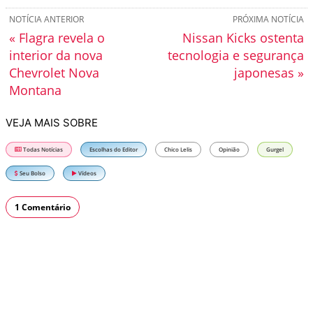
NOTÍCIA ANTERIOR
PRÓXIMA NOTÍCIA
« Flagra revela o
Nissan Kicks ostenta
interior da nova
tecnologia e segurança
Chevrolet Nova
japonesas »
Montana
VEJA MAIS SOBRE
Todas Notícias
Escolhas do Editor
Chico Lelis
Opinião
Gurgel
Seu Bolso
Vídeos
1 Comentário