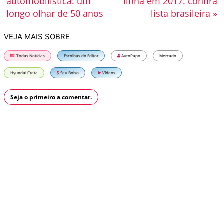
automobilística: um
linha em 2017: confira
longo olhar de 50 anos
lista brasileira »
VEJA MAIS SOBRE
Todas Notícias
Escolhas do Editor
AutoPapo
Mercado
Hyundai Creta
Seu Bolso
Vídeos
Seja o primeiro a comentar.