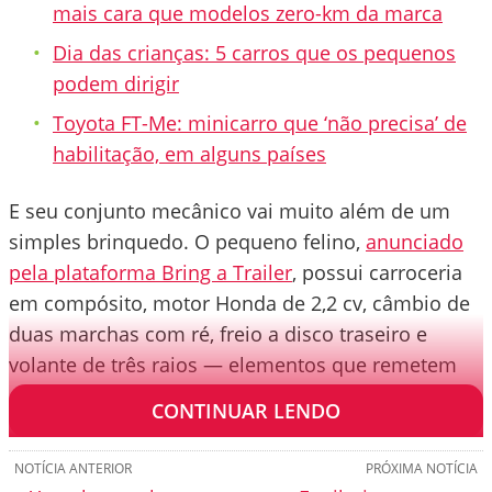
mais cara que modelos zero-km da marca
Dia das crianças: 5 carros que os pequenos
podem dirigir
Toyota FT-Me: minicarro que ‘não precisa’ de
habilitação, em alguns países
E seu conjunto mecânico vai muito além de um
simples brinquedo. O pequeno felino,
anunciado
pela plataforma Bring a Trailer
, possui carroceria
em compósito, motor Honda de 2,2 cv, câmbio de
duas marchas com ré, freio a disco traseiro e
volante de três raios — elementos que remetem
diretamente ao automóvel original de 1961.
CONTINUAR LENDO
NOTÍCIA ANTERIOR
PRÓXIMA NOTÍCIA