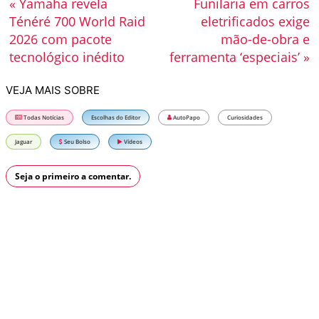
« Yamaha revela
Funilaria em carros
Ténéré 700 World Raid
eletrificados exige
2026 com pacote
mão-de-obra e
tecnológico inédito
ferramenta ‘especiais’ »
VEJA MAIS SOBRE
Todas Notícias
Escolhas do Editor
AutoPapo
Curiosidades
Jaguar
Seu Bolso
Vídeos
Seja o primeiro a comentar.