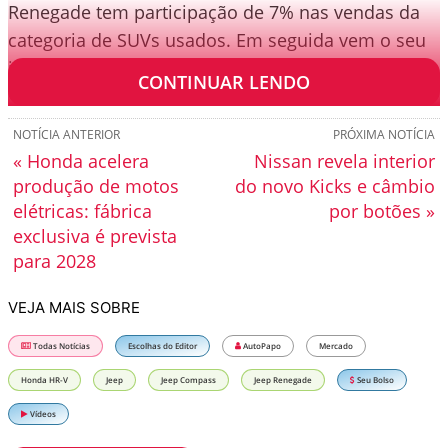
Renegade tem participação de 7% nas vendas da
categoria de SUVs usados. Em seguida vem o seu
irmão Jeep Compass, com 6% de share.
CONTINUAR LENDO
NOTÍCIA ANTERIOR
PRÓXIMA NOTÍCIA
« Honda acelera
Nissan revela interior
produção de motos
do novo Kicks e câmbio
elétricas: fábrica
por botões »
exclusiva é prevista
para 2028
VEJA MAIS SOBRE
Todas Notícias
Escolhas do Editor
AutoPapo
Mercado
Honda HR-V
Jeep
Jeep Compass
Jeep Renegade
Seu Bolso
Vídeos