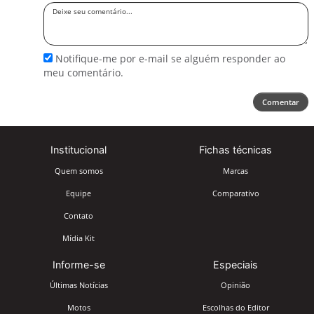
Deixe
seu
comentário
Notifique-me por e-mail se alguém responder ao
meu comentário.
Comentar
Institucional
Fichas técnicas
Quem somos
Marcas
Equipe
Comparativo
Contato
Mídia Kit
Informe-se
Especiais
Últimas Notícias
Opinião
Motos
Escolhas do Editor