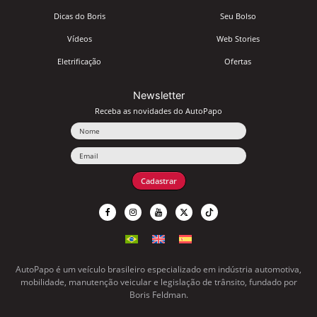
Dicas do Boris
Seu Bolso
Vídeos
Web Stories
Eletrificação
Ofertas
Newsletter
Receba as novidades do AutoPapo
Nome
Email
Cadastrar
AutoPapo é um veículo brasileiro especializado em indústria automotiva,
mobilidade, manutenção veicular e legislação de trânsito, fundado por
Boris Feldman.