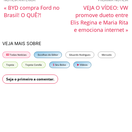
« BYD compra Ford no
VEJA O VÍDEO: VW
Brasil! O QUÊ?!
promove dueto entre
Elis Regina e Maria Rita
e emociona internet »
VEJA MAIS SOBRE
Todas Notícias
Escolhas do Editor
Eduardo Rodrigues
Mercado
Toyota
Toyota Corolla
Seu Bolso
Vídeos
Seja o primeiro a comentar.