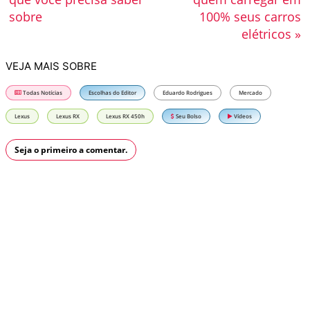
sobre
100% seus carros
elétricos »
VEJA MAIS SOBRE
Todas Notícias
Escolhas do Editor
Eduardo Rodrigues
Mercado
Lexus
Lexus RX
Lexus RX 450h
Seu Bolso
Vídeos
Seja o primeiro a comentar.