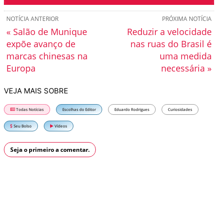
NOTÍCIA ANTERIOR
PRÓXIMA NOTÍCIA
« Salão de Munique
Reduzir a velocidade
expõe avanço de
nas ruas do Brasil é
marcas chinesas na
uma medida
Europa
necessária »
VEJA MAIS SOBRE
Todas Notícias
Escolhas do Editor
Eduardo Rodrigues
Curiosidades
Seu Bolso
Vídeos
Seja o primeiro a comentar.