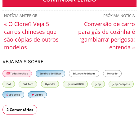
NOTÍCIA ANTERIOR
PRÓXIMA NOTÍCIA
« O Clone? Veja 5
Conversão de carro
carros chineses que
para gás de cozinha é
são cópias de outros
‘gambiarra’ perigosa:
modelos
entenda »
VEJA MAIS SOBRE
Todas Notícias
Escolhas do Editor
Eduardo Rodrigues
Mercado
Fiat
Fiat Toro
Hyundai
Hyundai HB20
Jeep
Jeep Compass
Seu Bolso
Vídeos
2 Comentários