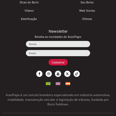
Dicas do Boris
Seu Bolso
Vídeos
Web Stories
Eletrificação
Ofertas
Newsletter
Receba as novidades do AutoPapo
Nome
Email
Cadastrar
AutoPapo é um veículo brasileiro especializado em indústria automotiva,
mobilidade, manutenção veicular e legislação de trânsito, fundado por
Boris Feldman.