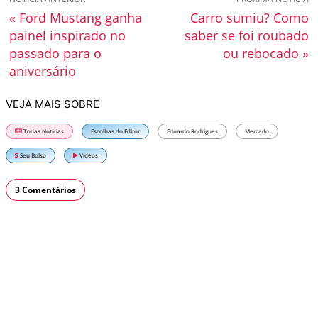
« Ford Mustang ganha
Carro sumiu? Como
painel inspirado no
saber se foi roubado
passado para o
ou rebocado »
aniversário
VEJA MAIS SOBRE
Todas Notícias
Escolhas do Editor
Eduardo Rodrigues
Mercado
Seu Bolso
Vídeos
3 Comentários