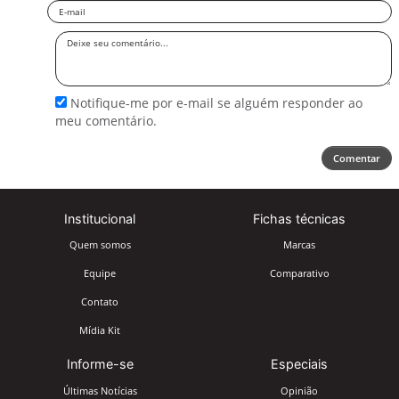
Email
Deixe
seu
comentário
Notifique-me por e-mail se alguém responder ao
meu comentário.
Comentar
Institucional
Fichas técnicas
Quem somos
Marcas
Equipe
Comparativo
Contato
Mídia Kit
Informe-se
Especiais
Últimas Notícias
Opinião