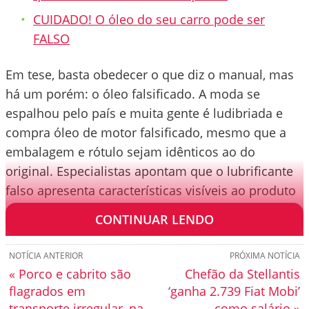
CUIDADO! O óleo do seu carro pode ser
FALSO
Em tese, basta obedecer o que diz o manual, mas
há um porém: o óleo falsificado. A moda se
espalhou pelo país e muita gente é ludibriada e
compra óleo de motor falsificado, mesmo que a
embalagem e rótulo sejam idênticos ao do
original. Especialistas apontam que o lubrificante
falso apresenta características visíveis ao produto
genuíno.
CONTINUAR LENDO
NOTÍCIA ANTERIOR
PRÓXIMA NOTÍCIA
« Porco e cabrito são
Chefão da Stellantis
flagrados em
‘ganha 2.739 Fiat Mobi’
transporte irregular, na
como salário »