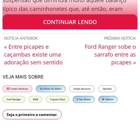
suspensão que diminuia muito aquele balanço
típico das caminhonetes que, até então, eram
quase em sua totalidade voltada para o trabalho.
CONTINUAR LENDO
NOTÍCIA ANTERIOR
PRÓXIMA NOTÍCIA
« Entre picapes e
Ford Ranger sobe o
caçambas existe uma
sarrafo entre as
adoração sem sentido
picapes »
VEJA MAIS SOBRE
Todas Notícias
Escolhas do Editor
Felipe Boutros
Opinião
Ford Ranger
RAM
Toyota Hilux
Seu Bolso
Vídeos
Seja o primeiro a comentar.