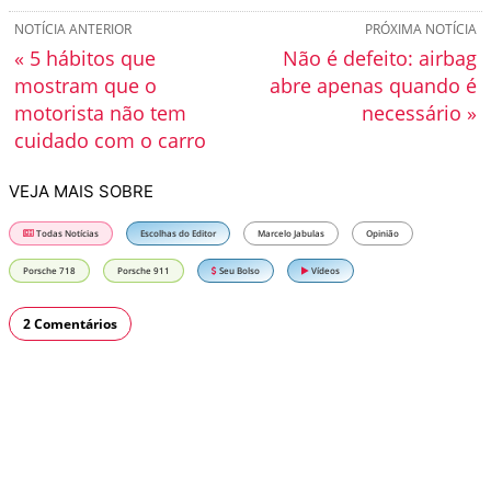
NOTÍCIA ANTERIOR
PRÓXIMA NOTÍCIA
« 5 hábitos que
Não é defeito: airbag
mostram que o
abre apenas quando é
motorista não tem
necessário »
cuidado com o carro
VEJA MAIS SOBRE
Todas Notícias
Escolhas do Editor
Marcelo Jabulas
Opinião
Porsche 718
Porsche 911
Seu Bolso
Vídeos
2 Comentários