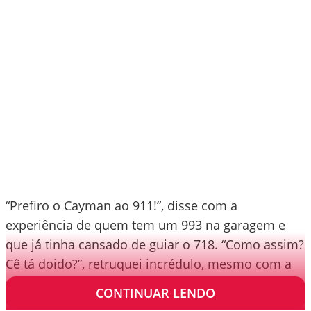
“Prefiro o Cayman ao 911!”, disse com a
experiência de quem tem um 993 na garagem e
que já tinha cansado de guiar o 718. “Como assim?
Cê tá doido?”, retruquei incrédulo, mesmo com a
metade dos neurônios falhando pelo cansaço.
CONTINUAR LENDO