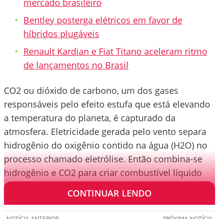
mercado brasileiro
Bentley posterga elétricos em favor de
híbridos plugáveis
Renault Kardian e Fiat Titano aceleram ritmo
de lançamentos no Brasil
CO2 ou dióxido de carbono, um dos gases
responsáveis pelo efeito estufa que está elevando
a temperatura do planeta, é capturado da
atmosfera. Eletricidade gerada pelo vento separa
hidrogênio do oxigênio contido na água (H2O) no
processo chamado eletrólise. Então combina-se
hidrogênio e CO2 para criar combustível líquido
100% neutro em carbono.
CONTINUAR LENDO
NOTÍCIA ANTERIOR
PRÓXIMA NOTÍCIA