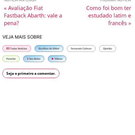
« Avaliação Fiat
Como foi bom ter
Fastback Abarth: vale a
estudado latim e
pena?
francês »
VEJA MAIS SOBRE
Todas Notícias
Escolhas do Editor
Fernando Calmon
Opinião
Porsche
Seu Bolso
Vídeos
Seja o primeiro a comentar.