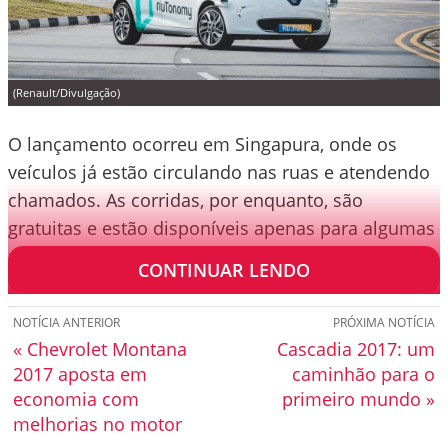
(Renault/Divulgação)
O lançamento ocorreu em Singapura, onde os
veículos já estão circulando nas ruas e atendendo
chamados. As corridas, por enquanto, são
gratuitas e estão disponíveis apenas para algumas
pessoas.
CONTINUAR LENDO
NOTÍCIA ANTERIOR
PRÓXIMA NOTÍCIA
« Chevrolet Montana
Cascadia 2017: um
2017 aposta em
caminhão para o
economia com
primeiro mundo »
melhorias no motor