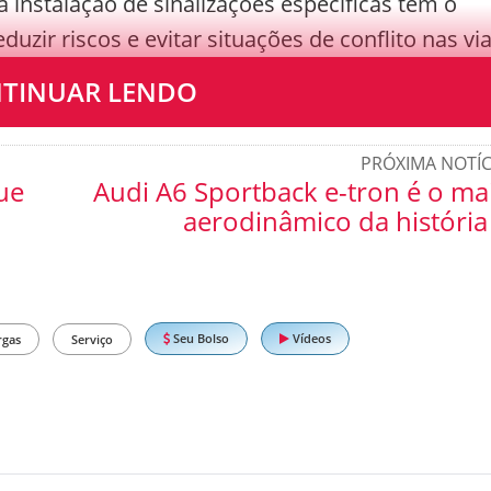
a instalação de sinalizações específicas tem o
duzir riscos e evitar situações de conflito nas via
 interditada, o motorista deve:
TINUAR LENDO
PRÓXIMA NOTÍC
ue
Audi A6 Sportback e-tron é o ma
aerodinâmico da história
Seu Bolso
Vídeos
rgas
Serviço