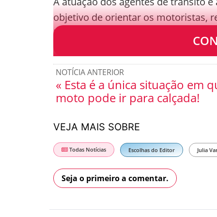
A atuação dos agentes de trânsito e 
objetivo de orientar os motoristas, re
De forma geral, ao encontrar uma rua
CON
NOTÍCIA ANTERIOR
« Esta é a única situação em q
moto pode ir para calçada!
VEJA MAIS SOBRE
Todas Notícias
Escolhas do Editor
Julia Va
Seja o primeiro a comentar.