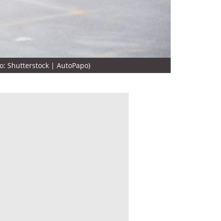
to: Shutterstock | AutoPapo)