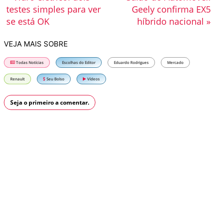
testes simples para ver
Geely confirma EX5
se está OK
híbrido nacional »
VEJA MAIS SOBRE
Todas Notícias
Escolhas do Editor
Eduardo Rodrigues
Mercado
Renault
Seu Bolso
Vídeos
Seja o primeiro a comentar.